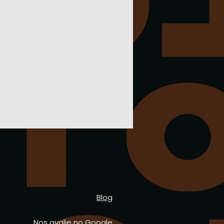
73
24
TG, impressão direto na
s de qualidade que vão
75
26
 tempo!
74
27
79
28
81
29
83
30
Blog
Nos avalie no Google