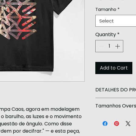
Tamanho
*
Select
Quantity
*
Add to Cart
DETALHES DO P
Prazo de produç
Tamanhos Overs
stampa Caos, agora em modelagem
As camisetas Ru
o barulho, as luzes e o movimento
Lar
algodão, fio 30.1
uestão de ângulo. Como disse
a
macias.
dem por decifrar." — e esta peça,