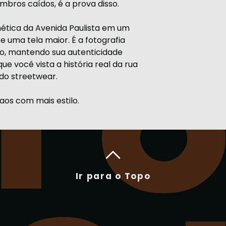
bros caídos, é a prova disso.
P
57
Estampadas em D
malha, com tinta
ética da Avenida Paulista em um
M
59
durar por muito
e uma tela maior. É a fotografia
lo, mantendo sua autenticidade
G
62
e você vista a história real da rua
do streetwear.
GG
66
XG
68
caos com mais estilo.
XGG
70
Ir para o Topo