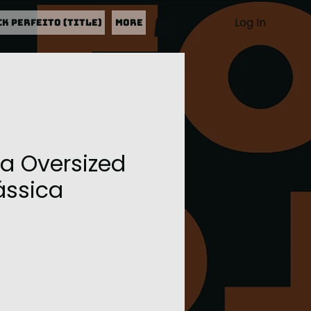
Log In
CK PERFEITO (Title)
More
a Oversized
ássica
ice